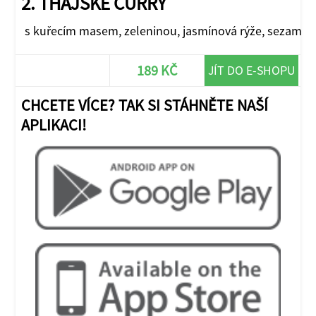
2. THAJSKÉ CURRY
s kuřecím masem, zeleninou, jasmínová rýže, sezam
189 KČ
JÍT DO E-SHOPU
CHCETE VÍCE? TAK SI STÁHNĚTE NAŠÍ
APLIKACI!