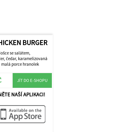
HICKEN BURGER
iošce se salátem,
er, čedar, karamelizovaná
, malá porce hranolek
Č
JÍT DO E-SHOPU
NĚTE NAŠÍ APLIKACI!