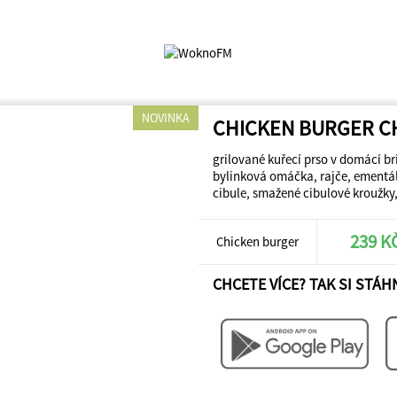
NOVINKA
CHICKEN BURGER C
grilované kuřecí prso v domácí br
bylinková omáčka, rajče, ementál
cibule, smažené cibulové kroužky
239 K
Chicken burger
CHCETE VÍCE? TAK SI STÁH