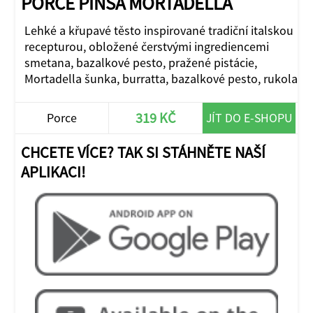
PORCE PINSA MORTADELLA
Lehké a křupavé těsto inspirované tradiční italskou
recepturou, obložené čerstvými ingrediencemi
smetana, bazalkové pesto, pražené pistácie,
Mortadella šunka, burratta, bazalkové pesto, rukola
319 KČ
Porce
JÍT DO E-SHOPU
CHCETE VÍCE? TAK SI STÁHNĚTE NAŠÍ
APLIKACI!