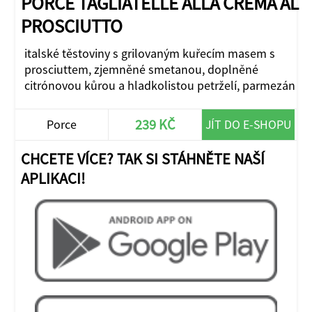
PORCE TAGLIATELLE ALLA CREMA AL
PROSCIUTTO
italské těstoviny s grilovaným kuřecím masem s
prosciuttem, zjemněné smetanou, doplněné
citrónovou kůrou a hladkolistou petrželí, parmezán
239 KČ
Porce
JÍT DO E-SHOPU
CHCETE VÍCE? TAK SI STÁHNĚTE NAŠÍ
APLIKACI!