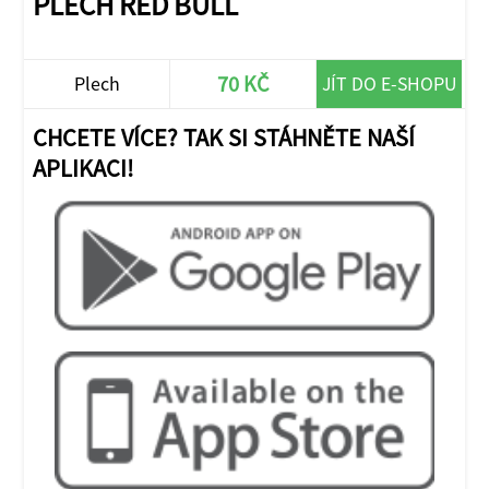
PLECH RED BULL
70 KČ
Plech
JÍT DO E-SHOPU
CHCETE VÍCE? TAK SI STÁHNĚTE NAŠÍ
APLIKACI!