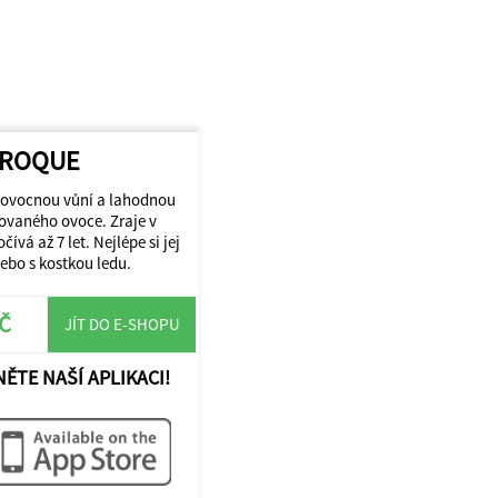
AROQUE
u ovocnou vůní a lahodnou
dovaného ovoce. Zraje v
vá až 7 let. Nejlépe si jej
ebo s kostkou ledu.
KČ
JÍT DO E-SHOPU
NĚTE NAŠÍ APLIKACI!