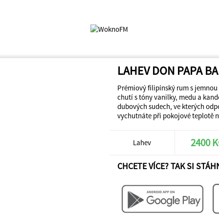
LAHEV DON PAPA B
Prémiový filipínský rum s jemno
chutí s tóny vanilky, medu a kan
dubových sudech, ve kterých odpočí
vychutnáte při pokojové teplotě n
2400 
Lahev
CHCETE VÍCE? TAK SI STÁH