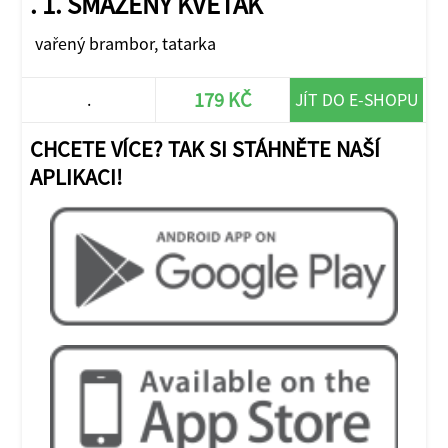
. 1. SMAŽENÝ KVĚTÁK
vařený brambor, tatarka
179 KČ
.
JÍT DO E-SHOPU
CHCETE VÍCE? TAK SI STÁHNĚTE NAŠÍ
APLIKACI!