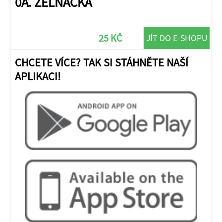
0A. ZELŇAČKA
25 KČ
JÍT DO E-SHOPU
CHCETE VÍCE? TAK SI STÁHNĚTE NAŠÍ
APLIKACI!