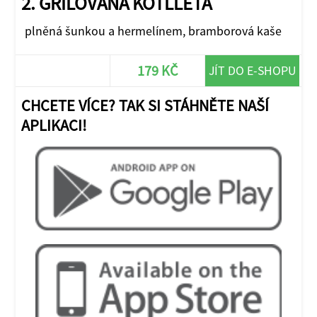
2. GRILOVANÁ KOTLLETA
plněná šunkou a hermelínem, bramborová kaše
179 KČ
JÍT DO E-SHOPU
CHCETE VÍCE? TAK SI STÁHNĚTE NAŠÍ
APLIKACI!