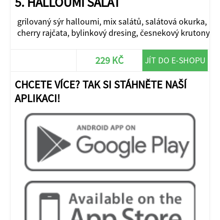
5. HALLOUMI SALÁT
grilovaný sýr halloumi, mix salátů, salátová okurka,
cherry rajčata, bylinkový dresing, česnekový krutony
229 KČ
JÍT DO E-SHOPU
CHCETE VÍCE? TAK SI STÁHNĚTE NAŠÍ
APLIKACI!