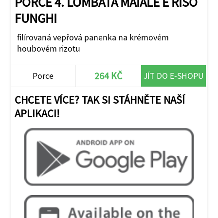
PORCE 4. LOMBATA MAIALE E RISO
FUNGHI
filírovaná vepřová panenka na krémovém
houbovém rizotu
264 KČ
Porce
JÍT DO E-SHOPU
CHCETE VÍCE? TAK SI STÁHNĚTE NAŠÍ
APLIKACI!