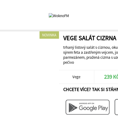
NOVINKA
VEGE SALÁT CIZRNA
trhaný listový salát s cizrnou, ok
sýrem feta a zastřeným vejcem, jo
parmezánem, pražená cizrna s uz
pečivo
239 K
Vege
CHCETE VÍCE? TAK SI STÁH