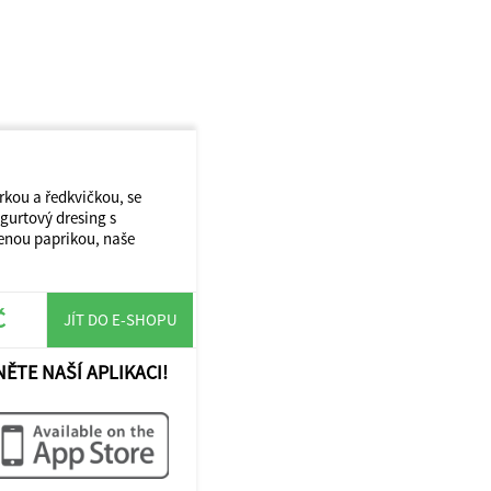
urkou a ředkvičkou, se
gurtový dresing s
enou paprikou, naše
Č
JÍT DO E-SHOPU
NĚTE NAŠÍ APLIKACI!