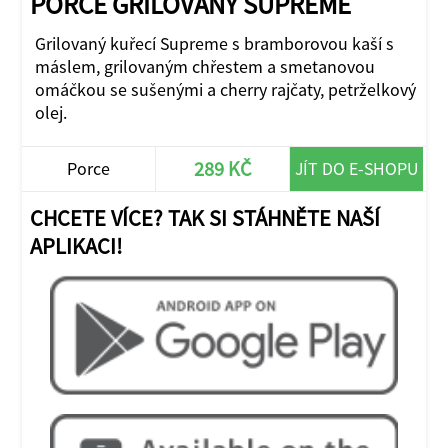
PORCE GRILOVANÝ SUPREME
Grilovaný kuřecí Supreme s bramborovou kaší s
máslem, grilovaným chřestem a smetanovou
omáčkou se sušenými a cherry rajčaty, petrželkový
olej.
289 KČ
Porce
JÍT DO E-SHOPU
CHCETE VÍCE? TAK SI STÁHNĚTE NAŠÍ
APLIKACI!