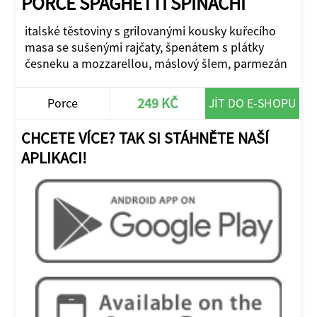
PORCE SPAGHETTI SPINACHI
italské těstoviny s grilovanými kousky kuřecího
masa se sušenými rajčaty, špenátem s plátky
česneku a mozzarellou, máslový šlem, parmezán
249 KČ
Porce
JÍT DO E-SHOPU
CHCETE VÍCE? TAK SI STÁHNĚTE NAŠÍ
APLIKACI!