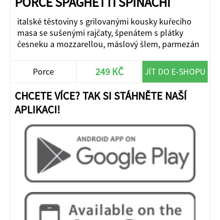
PORCE SPAGHETTI SPINACHI
italské těstoviny s grilovanými kousky kuřecího
masa se sušenými rajčaty, špenátem s plátky
česneku a mozzarellou, máslový šlem, parmezán
249 KČ
Porce
JÍT DO E-SHOPU
CHCETE VÍCE? TAK SI STÁHNĚTE NAŠÍ
APLIKACI!