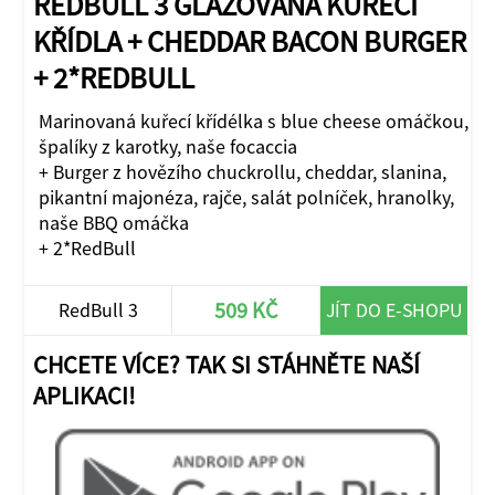
REDBULL 3 GLAZOVANÁ KUŘECÍ
KŘÍDLA + CHEDDAR BACON BURGER
+ 2*REDBULL
Marinovaná kuřecí křídélka s blue cheese omáčkou,
špalíky z karotky, naše focaccia
+ Burger z hovězího chuckrollu, cheddar, slanina,
pikantní majonéza, rajče, salát polníček, hranolky,
naše BBQ omáčka
+ 2*RedBull
509 KČ
RedBull 3
JÍT DO E-SHOPU
CHCETE VÍCE? TAK SI STÁHNĚTE NAŠÍ
APLIKACI!