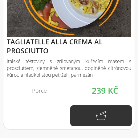
TAGLIATELLE ALLA CREMA AL
PROSCIUTTO
italské těstoviny s grilovaným kuřecím masem s
prosciuttem, zjemněné smetanou, doplněné citrónovou
kůrou a hladkolistou petrželí, parmezán
239 KČ
Porce