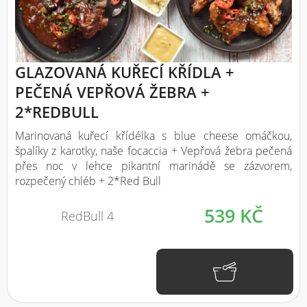
GLAZOVANÁ KUŘECÍ KŘÍDLA +
PEČENÁ VEPŘOVÁ ŽEBRA +
2*REDBULL
Marinovaná kuřecí křídélka s blue cheese omáčkou,
špalíky z karotky, naše focaccia + Vepřová žebra pečená
přes noc v lehce pikantní marinádě se zázvorem,
rozpečený chléb + 2*Red Bull
539 KČ
RedBull 4