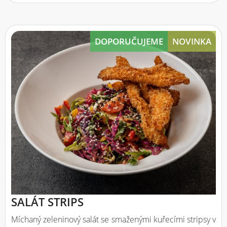
DOPORUČUJEME
NOVINKA
SALÁT STRIPS
Míchaný zeleninový salát se smaženými kuřecími stripsy v