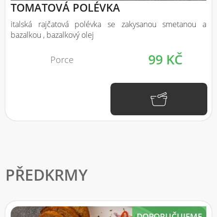
TOMATOVÁ POLÉVKA
italská rajčatová polévka se zakysanou smetanou a
bazalkou , bazalkový olej
99 KČ
Porce
PŘEDKRMY
DOPORUČUJEME