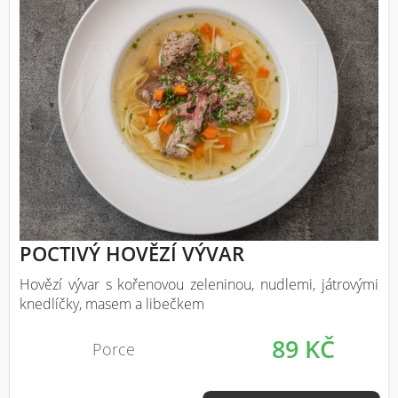
POCTIVÝ HOVĚZÍ VÝVAR
Hovězí vývar s kořenovou zeleninou, nudlemi, játrovými
knedlíčky, masem a libečkem
89 KČ
Porce