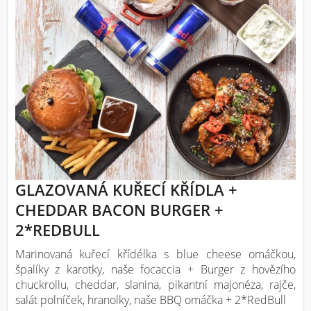
GLAZOVANÁ KUŘECÍ KŘÍDLA +
CHEDDAR BACON BURGER +
2*REDBULL
Marinovaná kuřecí křídélka s blue cheese omáčkou,
špalíky z karotky, naše focaccia + Burger z hovězího
chuckrollu, cheddar, slanina, pikantní majonéza, rajče,
salát polníček, hranolky, naše BBQ omáčka + 2*RedBull