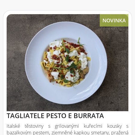
NOVINKA
TAGLIATELE PESTO E BURRATA
italské těstoviny s grilovanými kuřecími kousky s
bazalkovým pestem, zjemněné kapkou smetany, pražená