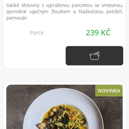
italské těstoviny s vypraženou pancettou se smetanou,
zjemněné vaječným žloutkem a hladkolistou petrželí,
parmezán
239 KČ
Porce
NOVINKA