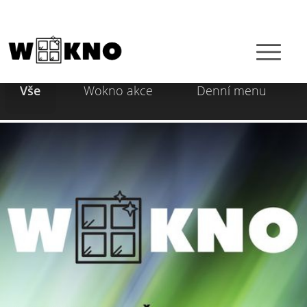
Vše
Wokno akce
Denní menu