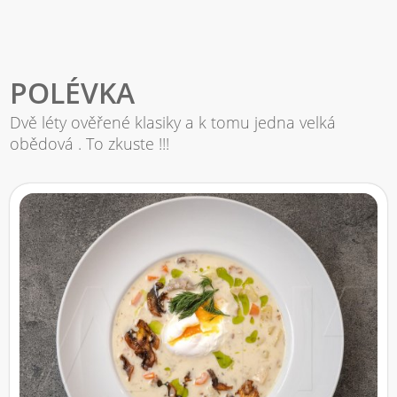
POLÉVKA
Dvě léty ověřené klasiky a k tomu jedna velká
obědová . To zkuste !!!