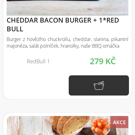
CHEDDAR BACON BURGER + 1*RED
BULL
Burger z hovězího chuckrollu, cheddar, slanina, pikantní
majonéza, salát polníček, hranolky, naše BBQ omáčka
279 KČ
RedBull 1
AKCE