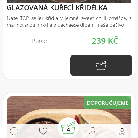
GLAZOVANÁ KUŘECÍ KŘIDÉLKA
Naše TOP seller křídla v jemné sweet chilli omáčce, s
marinovanou mrkví a bluecheese dipem , naše pečivo
239 KČ
Porce
DOPORUČUJEME
4
0
bodů